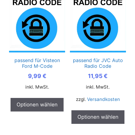
Produkt
weist
mehrere
Varianten
auf.
Die
Optionen
können
passend für Visteon
passend für JVC Auto
Ford M-Code
Radio Code
auf
der
9,99
€
11,95
€
Produktseite
inkl. MwSt.
inkl. MwSt.
gewählt
werden
zzgl.
Versandkosten
Optionen wählen
Optionen wählen