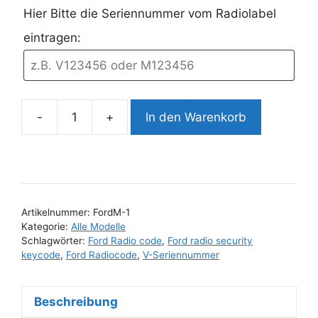
Hier Bitte die Seriennummer vom Radiolabel
eintragen:
-
+
In den Warenkorb
passend
für
Ford
Radio
Code
V-
Artikelnummer:
FordM-1
Kategorie:
Alle Modelle
Seriennummer
Schlagwörter:
Ford Radio code
,
Ford radio security
Menge
keycode
,
Ford Radiocode
,
V-Seriennummer
Beschreibung