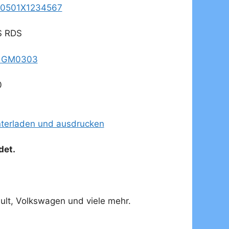
BP0501X1234567
S RDS
) GM0303
0
unterladen und ausdrucken
det.
ult, Volkswagen und viele mehr.