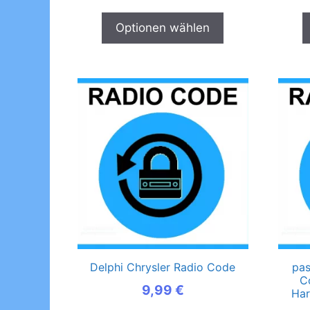
Optionen wählen
Delphi Chrysler Radio Code
pas
C
9,99
€
Har