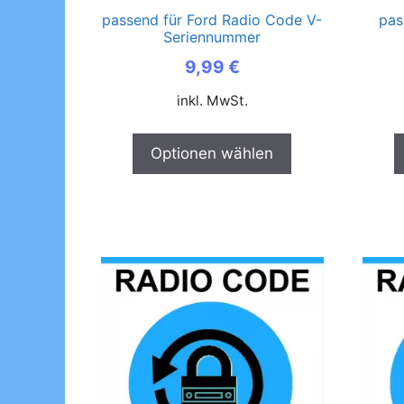
passend für Ford Radio Code V-
pas
Seriennummer
9,99
€
inkl. MwSt.
Optionen wählen