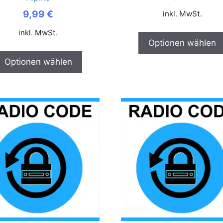
9,99
€
inkl. MwSt.
inkl. MwSt.
Optionen wählen
Optionen wählen
Dieses
Produkt
weist
mehrere
Varianten
auf.
Die
Optionen
können
auf