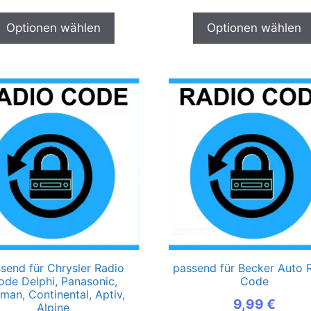
Optionen wählen
Optionen wählen
send für Chrysler Radio
passend für Becker Auto 
ode Delphi, Panasonic,
Code
man, Continental, Aptiv,
9,99
€
Alpine