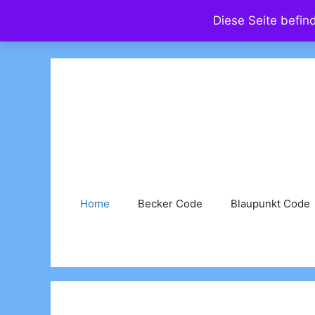
Zum
Diese Seite befin
Inhalt
springen
Home
Becker Code
Blaupunkt Code