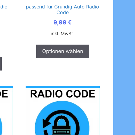
adio
passend für Grundig Auto Radio
Code
9,99
€
inkl. MwSt.
Optionen wählen