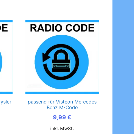
ysler
passend für Visteon Mercedes
Benz M-Code
9,99
€
inkl. MwSt.