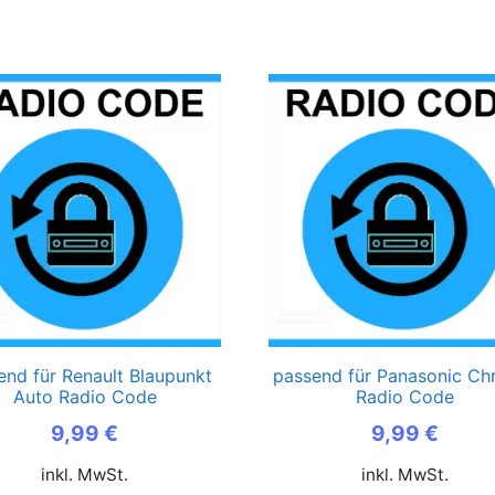
end für Renault Blaupunkt
passend für Panasonic Chr
Auto Radio Code
Radio Code
9,99
€
9,99
€
inkl. MwSt.
inkl. MwSt.