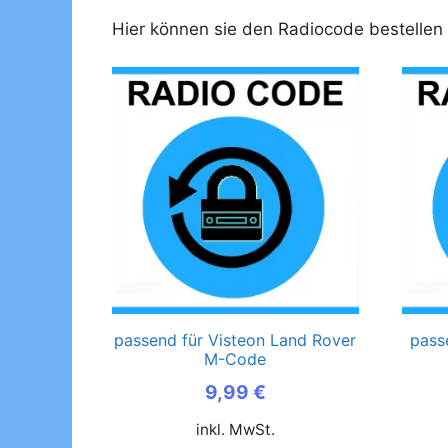
Hier können sie den Radiocode bestellen
passend für Visteon Land Rover
pass
M-Code
9,99
€
inkl. MwSt.