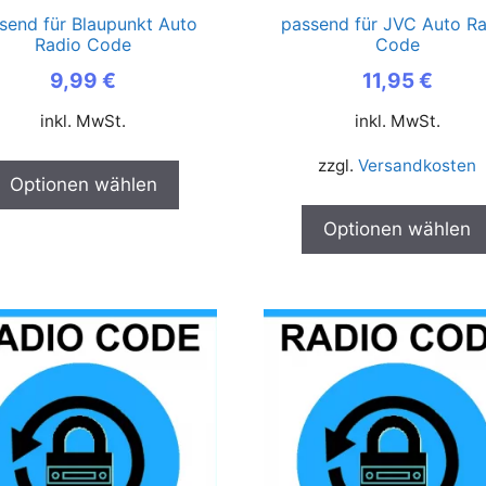
der
send für Blaupunkt Auto
passend für JVC Auto R
Produktseite
Radio Code
Code
gewählt
9,99
€
11,95
€
werden
inkl. MwSt.
inkl. MwSt.
zzgl.
Versandkosten
Optionen wählen
Optionen wählen